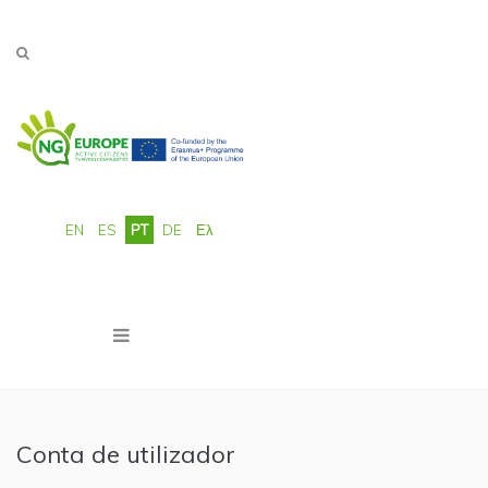
Passar para o conteúdo principal
EN
ES
PT
DE
Ελ
Conta de utilizador