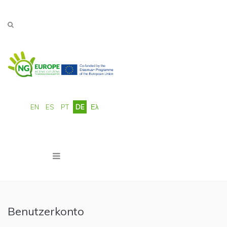
Direkt zum Inhalt
EN
ES
PT
DE
Ελ
Benutzerkonto