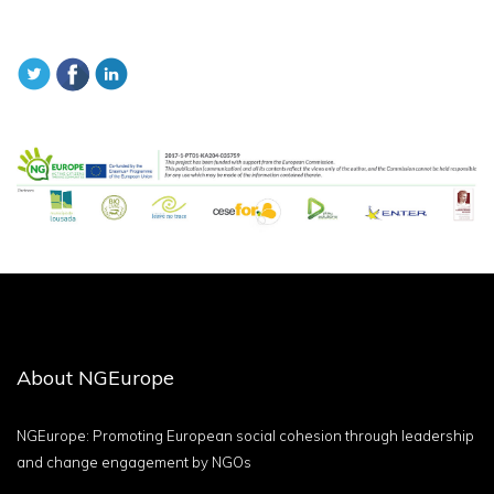
About NGEurope
NGEurope: Promoting European social cohesion through leadership
and change engagement by NGOs