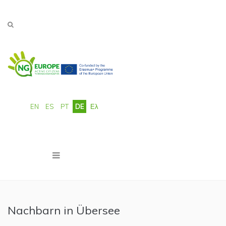
Direkt zum Inhalt
EN
ES
PT
DE
Ελ
Nachbarn in Übersee