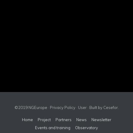
©2019 NGEurope ·
Privacy Policy
·
User
· Built by
Cesefor
.
Home
Project
Partners
News
Newsletter
Events and training
Observatory