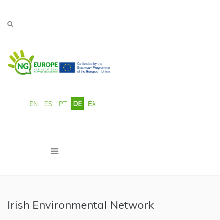
Direkt zum Inhalt
EN
ES
PT
DE
Ελ
Irish Environmental Network