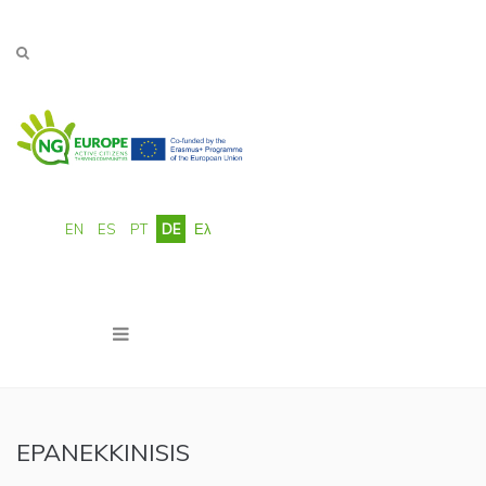
Direkt zum Inhalt
EN
ES
PT
DE
Ελ
EPANEKKINISIS