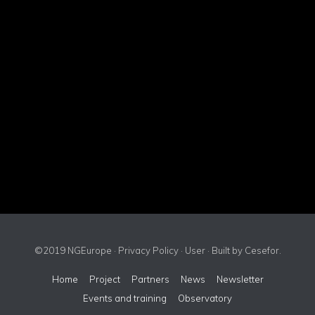
©2019 NGEurope ·
Privacy Policy
·
User
· Built by
Cesefor
.
Home
Project
Partners
News
Newsletter
Events and training
Observatory