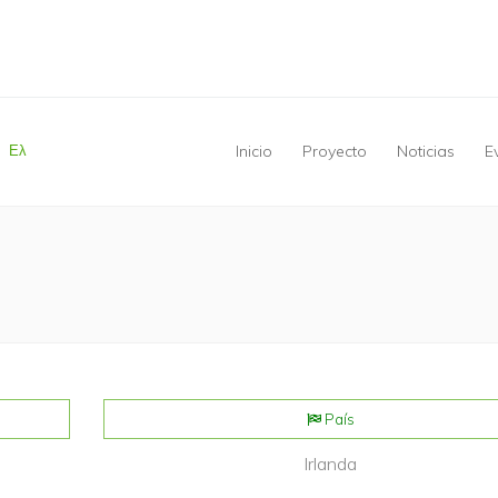
Ελ
Inicio
Proyecto
Noticias
E
Usted está aquí
País
Irlanda