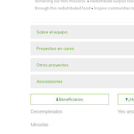
achieving our mini missions: • Redistribute surplus foo
through this redistributed food • Inspire communities to 
Sobre el equipo
Proyectos en curso
Otros proyectos
Asociaciones
Beneficiarios
¿Ha
Desempleados
Yes an
Minorías